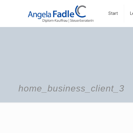
Start
L
home_business_client_3